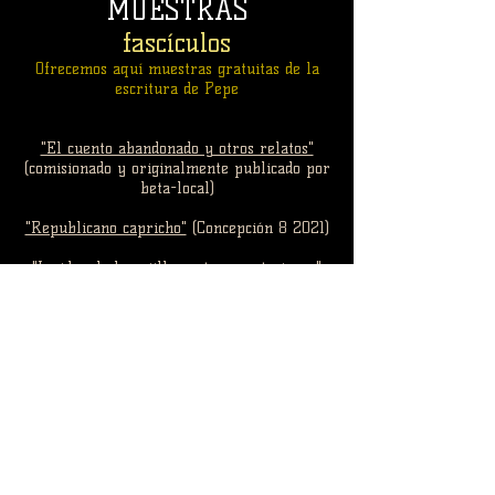
MUESTRAS
fascículos
Ofrecemos aquí muestras gratuitas de la
escritura de Pepe
"El cuento abandonado y otros relatos"
(comisionado y originalmente publicado por
beta-local)
"Republicano capricho"
(Concepción 8 2021)
"La idea de la rejilla y otras anotaciones"
(Concepción 8 2025)
© 2025 CONCEPCION 8 all rights reserved
----
www.concepcion8.com
----