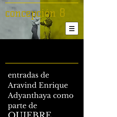
concepción 8
"agosto 2016"
entradas de
Aravind Enrique
Adyanthaya como
parte de
QUIEBRE