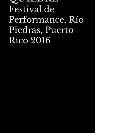
Festival de
Performance, Río
Piedras, Puerto
Rico 2016
agosto 10
“El cuento acompañante”
Me quedo en la casa de mi familia, 
una construcción blanca y plana de 
los años setenta, cerca del Valle. Una 
avioneta amarilla de la Monsanto se 
la pasa dando vueltas bien bajita a 
las siete de la mañana y no me deja 
dormir. Llamo por teléfono y me 
contesta una voz amable quien me 