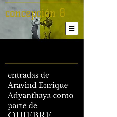
concepción 8
"agosto 2016"
entradas de
Aravind Enrique
Adyanthaya como
parte de
QUIEBRE